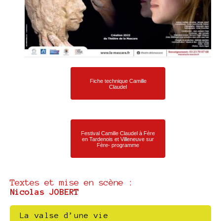
Fiche technique Camille
Claudel
Festival Camille Claudel à Fère
en Tardenois et Villeneuve sur
Fère- programme
Textes et mise en scène :
Nicolas JOBERT
La valse d’une vie