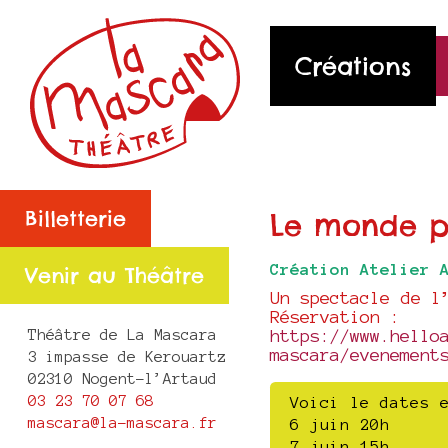
Créations
Billetterie
Le monde pa
Création Atelier 
Venir au Théâtre
Un spectacle de l
Réservation :
Théâtre de La Mascara
https://www.hello
mascara/evenement
3 impasse de Kerouartz
02310 Nogent-l’Artaud
03 23 70 07 68
Voici le dates 
mascara@la-mascara.fr
6 juin 20h
7 juin 15h