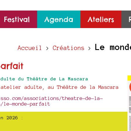
Festival
Agenda
Ateliers
Le mond
Accueil
>
Créations
>
rfait
Adulte du Théâtre de La Mascara
’atelier adulte, au Théâtre de la Mascara
asso.com/associations/theatre-de-la-
s/le-monde-parfait
en 2026 :