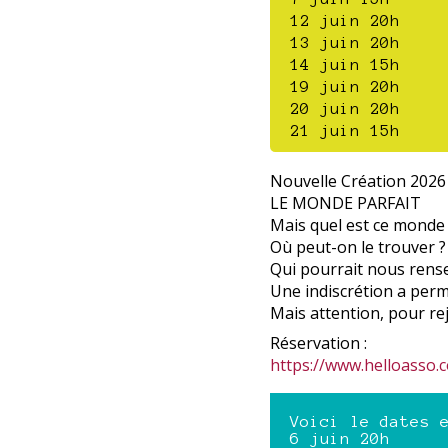
12 juin 20h
13 juin 20h
14 juin 15h
19 juin 20h
20 juin 20h
21 juin 15h
Nouvelle Création 2026 
LE MONDE PARFAIT
Mais quel est ce monde
Où peut-on le trouver ?
Qui pourrait nous rens
Une indiscrétion a permi
Mais attention, pour rej
Réservation :
https://www.helloasso.
Voici le dates 
6 juin 20h